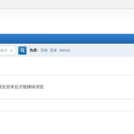
热搜:
活动
交友
discuz
帖子
搜
索
请先登录后才能继续浏览