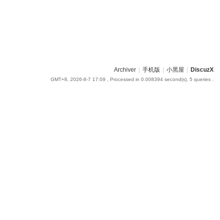
Archiver
|
手机版
|
小黑屋
|
DiscuzX
GMT+8, 2026-8-7 17:09
, Processed in 0.008394 second(s), 5 queries .