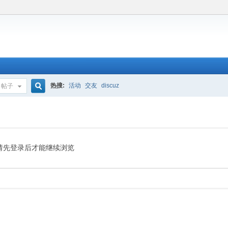
热搜:
活动
交友
discuz
帖子
搜
索
请先登录后才能继续浏览