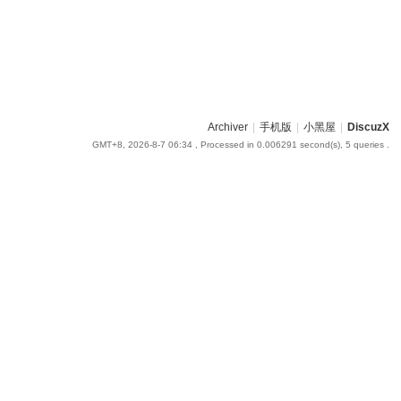
Archiver
|
手机版
|
小黑屋
|
DiscuzX
GMT+8, 2026-8-7 06:34
, Processed in 0.006291 second(s), 5 queries .