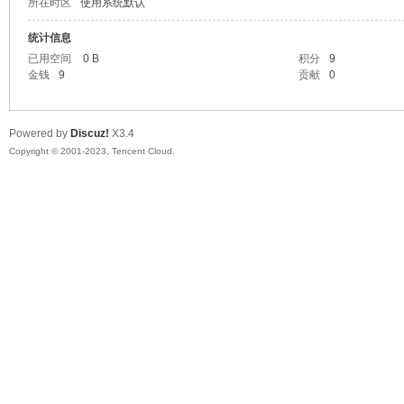
所在时区
使用系统默认
统计信息
已用空间
0 B
积分
9
金钱
9
贡献
0
Powered by
Discuz!
X3.4
Copyright © 2001-2023, Tencent Cloud.
ar
d