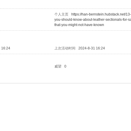
个人主页
https://han-bernstein.hubstack.net/13-
you-should-know-about-leather-sectionals-for-s
that-you-might-not-have-known
 16:24
上次活动时间
2024-8-31 16:24
威望
0