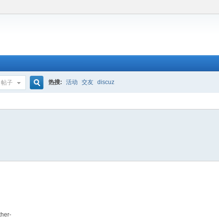
热搜:
活动
交友
discuz
帖子
搜
索
ther-