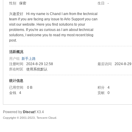
性别
保密
生日
-
sc
兴趣爱好
Hi my name is Chand I am from the technical
team if you are facing any issue to Arlo Support you can
visit our website. Here you find solutions to your
problems. If you're as curious as I am about technical
solutions, I welcome you to read my most recent blog
post.
活跃概况
用户组
新手上路
注册时间
2024-8-29 12:58
最后访问
2024-8-29
所在时区
使用系统默认
uz!
统计信息
已用空间
0 B
积分
4
金钱
4
贡献
0
Powered by
Discuz!
X3.4
Copyright © 2001-2023, Tencent Cloud.
Bo