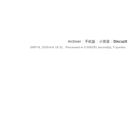
Archiver
|
手机版
|
小黑屋
|
DiscuzX
GMT+8, 2026-8-6 18:31
, Processed in 0.006291 second(s), 5 queries .