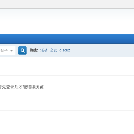
热搜:
活动
交友
discuz
帖子
搜
索
请先登录后才能继续浏览