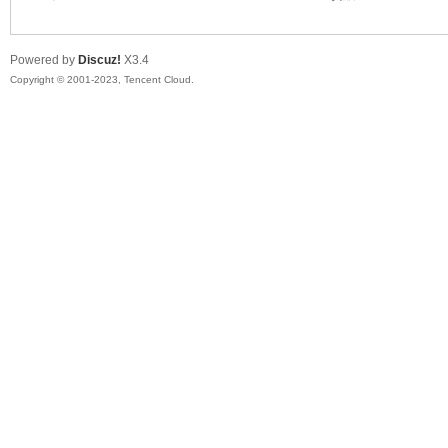
Powered by
Discuz!
X3.4
Copyright © 2001-2023, Tencent Cloud.
ar
d