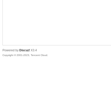
sc
Powered by
Discuz!
X3.4
Copyright © 2001-2023, Tencent Cloud.
uz!
Bo