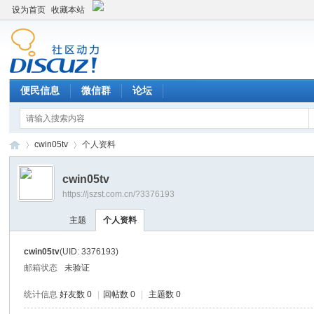
设为首页
收藏本站
便民信息
微信群
论坛
cwin05tv
个人资料
cwin05tv
https://jszst.com.cn/?3376193
Di
›
›
主题
个人资料
cwin05tv
(UID: 3376193)
邮箱状态
未验证
统计信息
好友数 0
|
回帖数 0
|
主题数 0