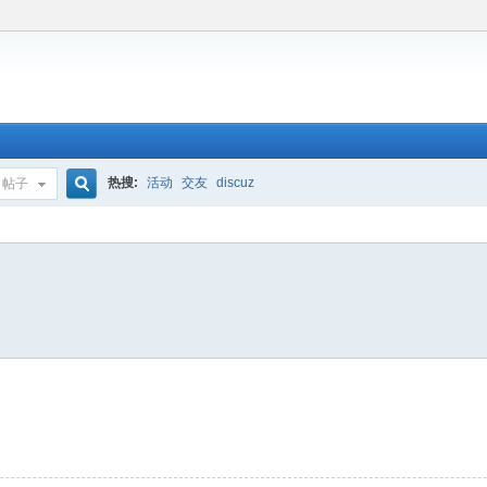
热搜:
活动
交友
discuz
帖子
搜
索