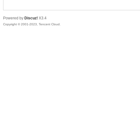
Powered by
Discuz!
X3.4
Copyright © 2001-2023, Tencent Cloud.
ar
d