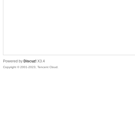
sc
Powered by
Discuz!
X3.4
Copyright © 2001-2023, Tencent Cloud.
uz!
Bo