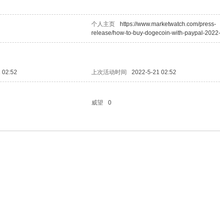
个人主页
https://www.marketwatch.com/press-
release/how-to-buy-dogecoin-with-paypal-2022
 02:52
上次活动时间
2022-5-21 02:52
威望
0