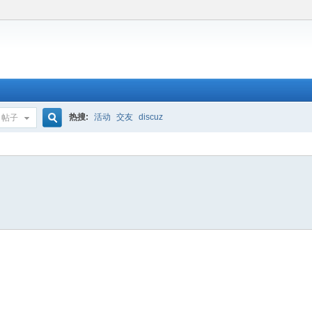
热搜:
活动
交友
discuz
帖子
搜
索