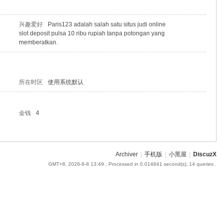
兴趣爱好
Paris123 adalah salah satu situs judi online
slot deposit pulsa 10 ribu rupiah tanpa potongan yang
memberatkan.
所在时区
使用系统默认
金钱
4
Archiver
|
手机版
|
小黑屋
|
DiscuzX
GMT+8, 2026-8-8 13:49
, Processed in 0.014841 second(s), 14 queries .