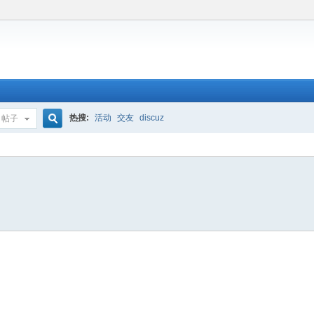
热搜:
活动
交友
discuz
帖子
搜
索