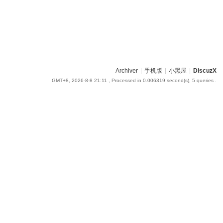
Archiver
|
手机版
|
小黑屋
|
DiscuzX
GMT+8, 2026-8-8 21:11
, Processed in 0.006319 second(s), 5 queries .