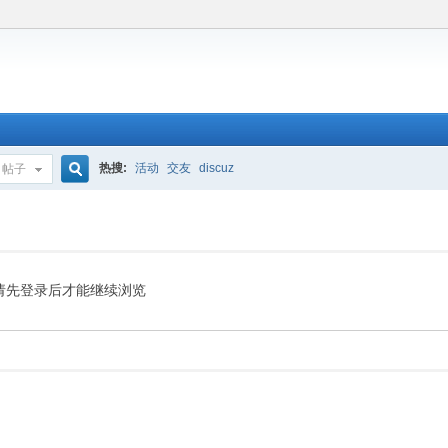
热搜:
活动
交友
discuz
帖子
搜
索
请先登录后才能继续浏览