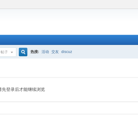
热搜:
活动
交友
discuz
帖子
搜
索
请先登录后才能继续浏览