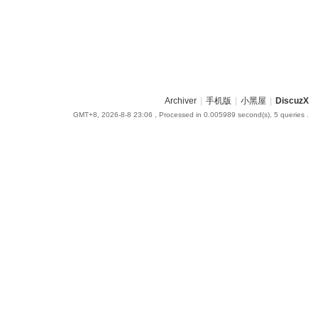
Archiver
|
手机版
|
小黑屋
|
DiscuzX
GMT+8, 2026-8-8 23:06
, Processed in 0.005989 second(s), 5 queries .