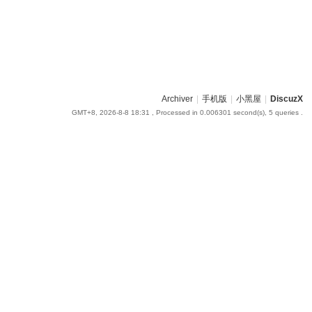
Archiver
|
手机版
|
小黑屋
|
DiscuzX
GMT+8, 2026-8-8 18:31
, Processed in 0.006301 second(s), 5 queries .