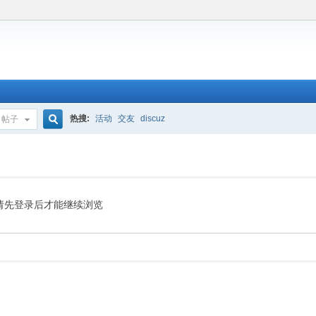
热搜:
活动
交友
discuz
帖子
搜
索
请先登录后才能继续浏览