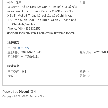
性别
保密
生日
-
兴趣爱好
Xổ Số Siêu Kết Quả™ - Dò kết quả xổ số 3
sc
miền. Xem kqxs trực tiếp. Kết quả XSMB - SXMN -
XSMT - Vietlott. Thống kê, soi cầu xổ số chính xác.
170 Trần Xuân Soạn, Tân Hưng, Quận 7, Thành phố
Hồ Chí Minh, Việt Nam
Phone: (+84) 362335250
#soicau #soicauxsmb #sieuketqua #kqxsmb #xsmb
活跃概况
用户组
新手上路
注册时间
2023-9-8 15:43
最后访问
2023-9-8 
所在时区
使用系统默认
uz!
统计信息
已用空间
0 B
积分
4
金钱
4
贡献
0
Powered by
Discuz!
X3.4
Copyright © 2001-2023, Tencent Cloud.
Bo