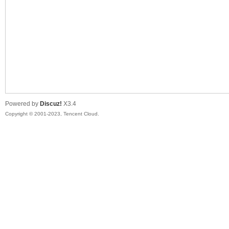
sc
Powered by
Discuz!
X3.4
Copyright © 2001-2023, Tencent Cloud.
uz!
Bo