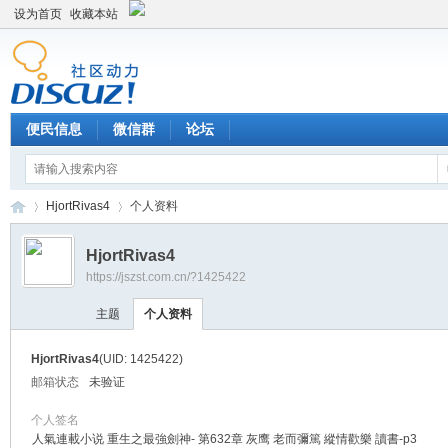
设为首页
收藏本站
便民信息
微信群
论坛
HjortRivas4
个人资料
HjortRivas4
https://jszst.com.cn/?1425422
Di
›
›
主题
个人资料
HjortRivas4
(UID: 1425422)
邮箱状态
未验证
个人签名
人氣連載小说 重生之最強劍神- 第632章 灰鹰 老而彌篤 縱情歡樂 讀書-p3