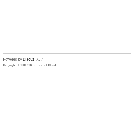
sc
Powered by
Discuz!
X3.4
Copyright © 2001-2023, Tencent Cloud.
uz!
Bo