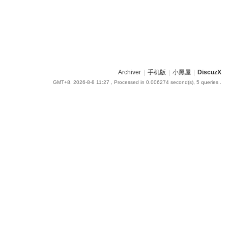
Archiver
|
手机版
|
小黑屋
|
DiscuzX
GMT+8, 2026-8-8 11:27
, Processed in 0.006274 second(s), 5 queries .