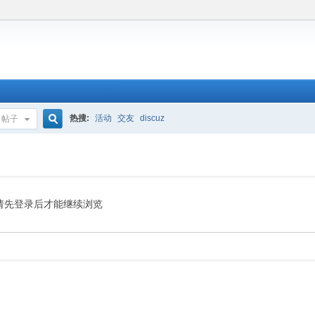
热搜:
活动
交友
discuz
帖子
搜
索
请先登录后才能继续浏览