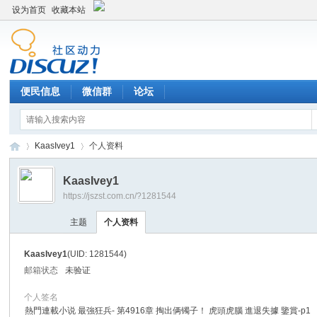
设为首页
收藏本站
便民信息
微信群
论坛
KaasIvey1
个人资料
KaasIvey1
https://jszst.com.cn/?1281544
Di
›
›
主题
个人资料
KaasIvey1
(UID: 1281544)
邮箱状态
未验证
个人签名
熱門連載小说 最強狂兵- 第4916章 掏出俩镯子！ 虎頭虎腦 進退失據 鑒賞-p1