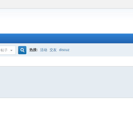
热搜:
活动
交友
discuz
帖子
搜
索