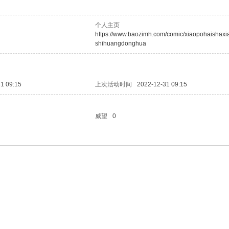
个人主页
https://www.baozimh.com/comic/xiaopohaishaxi
shihuangdonghua
1 09:15
上次活动时间
2022-12-31 09:15
威望
0