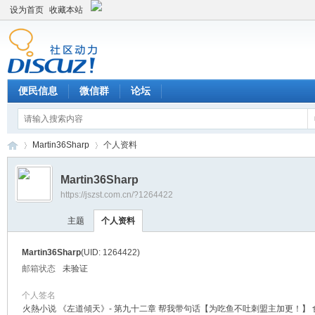
设为首页
收藏本站
便民信息
微信群
论坛
Martin36Sharp
个人资料
Martin36Sharp
https://jszst.com.cn/?1264422
Di
›
›
主题
个人资料
Martin36Sharp
(UID: 1264422)
邮箱状态
未验证
个人签名
火熱小说 《左道傾天》- 第九十二章 帮我带句话【为吃鱼不吐刺盟主加更！】 