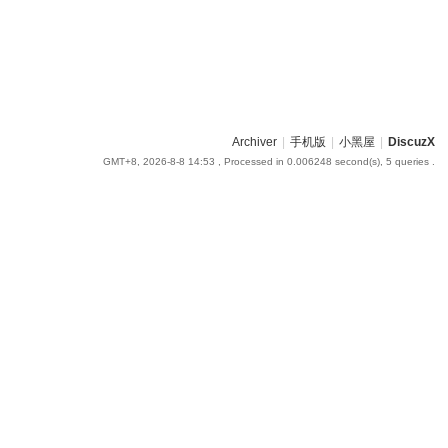
Archiver
|
手机版
|
小黑屋
|
DiscuzX
GMT+8, 2026-8-8 14:53
, Processed in 0.006248 second(s), 5 queries .