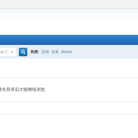
热搜:
活动
交友
discuz
帖子
搜
索
请先登录后才能继续浏览