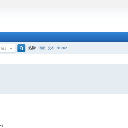
热搜:
活动
交友
discuz
帖子
搜
索
ks