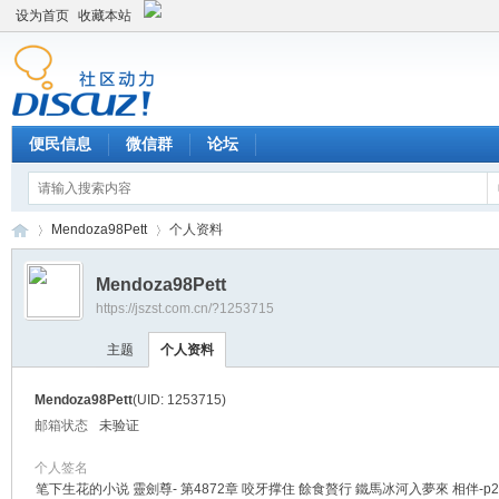
设为首页
收藏本站
便民信息
微信群
论坛
Mendoza98Pett
个人资料
Mendoza98Pett
https://jszst.com.cn/?1253715
Di
›
›
主题
个人资料
Mendoza98Pett
(UID: 1253715)
邮箱状态
未验证
个人签名
笔下生花的小说 靈劍尊- 第4872章 咬牙撑住 餘食贅行 鐵馬冰河入夢來 相伴-p2