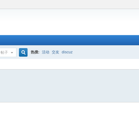
热搜:
活动
交友
discuz
帖子
搜
索