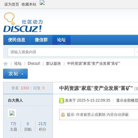
设为首页
收藏本站
便民信息
微信群
论坛
论坛
Discuz!
默认版块
中药资源“家底”变产业发展“富矿”
中药资源“家底”变产业发展“富矿”
查看:
1303
|
回复:
0
[
Di
»
›
›
›
白大美人
发表于 2025-5-15 22:09:35
|
显示全部楼
提示:
作者被禁止或删除 内容自动屏蔽
7万
0
21万
主题
回帖
积分