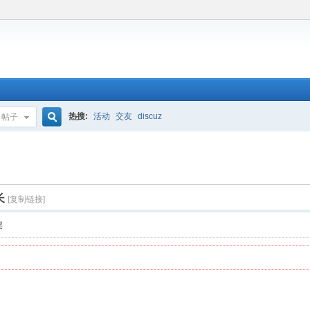
热搜:
活动
交友
discuz
帖子
搜
索
长
[复制链接]
层