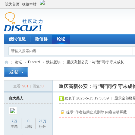
设为首页
收藏本站
便民信息
微信群
论坛
论坛
Discuz!
默认版块
重庆高新公安：与“警”同行 守未成长
重庆高新公安：与“警”同行 守未成
查看:
901
|
回复:
0
Di
»
›
›
›
白大美人
发表于 2025-5-15 19:53:39
|
显示全部楼
提示:
作者被禁止或删除 内容自动屏蔽
7万
0
21万
主题
回帖
积分