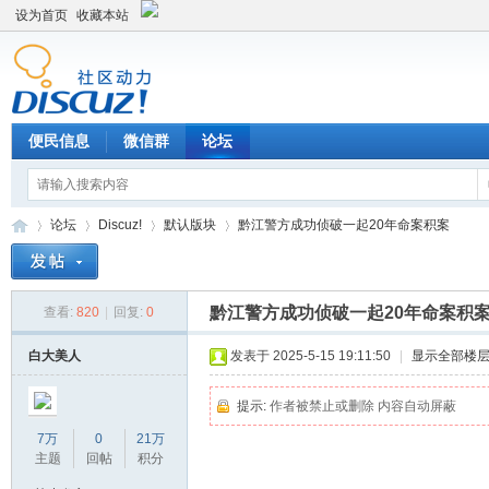
设为首页
收藏本站
便民信息
微信群
论坛
论坛
Discuz!
默认版块
黔江警方成功侦破一起20年命案积案
黔江警方成功侦破一起20年命案积
查看:
820
|
回复:
0
Di
»
›
›
›
白大美人
发表于 2025-5-15 19:11:50
|
显示全部楼
提示:
作者被禁止或删除 内容自动屏蔽
7万
0
21万
主题
回帖
积分