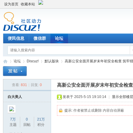
设为首页
收藏本站
便民信息
微信群
论坛
论坛
Discuz!
默认版块
高新公安全面开展岁末年初安全检查 筑牢辖区安
高新公安全面开展岁末年初安全检查
查看:
831
|
回复:
0
Di
»
›
›
›
白大美人
发表于 2025-5-15 19:10:14
|
显示全部楼
提示:
作者被禁止或删除 内容自动屏蔽
7万
0
21万
主题
回帖
积分