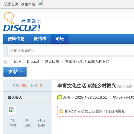
设为首页
收藏本站
便民信息
微信群
论坛
论坛
Discuz!
默认版块
丰富文化生活 赋能乡村振兴
丰富文化生活 赋能乡村振兴
查看:
491
|
回复:
0
[复制链接]
Di
»
›
›
›
白大美人
发表于 2025-4-28 15:18:51
|
显示全部楼
提示:
作者被禁止或删除 内容自动屏蔽
7万
0
21万
主题
回帖
积分