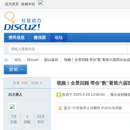
设为首页
收藏本站
便民信息
微信群
论坛
论坛
Discuz!
默认版块
视频丨全景回顾 带你“数”看第六届西洽会成果 
视频丨全景回顾 带你“数”看第六届
查看:
599
|
回复:
0
Di
»
›
›
›
白大美人
发表于 2025-4-28 13:00:04
|
显示全部楼
提示:
作者被禁止或删除 内容自动屏蔽
7万
0
21万
主题
回帖
积分