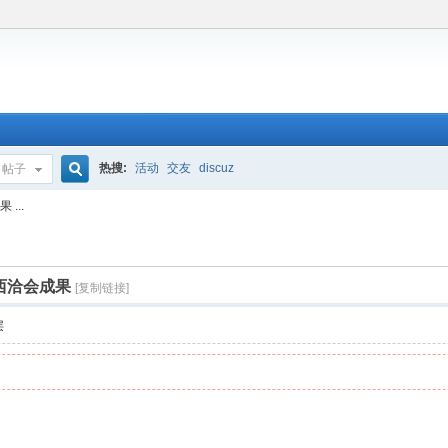
热搜:
活动
交友
discuz
帖子
搜
...
索
西洽会成果
[复制链接]
层