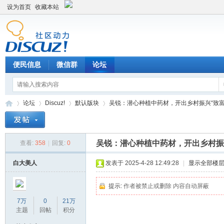
设为首页
收藏本站
便民信息
微信群
论坛
论坛
Discuz!
默认版块
吴锐：潜心种植中药材，开出乡村振兴“致富良方
吴锐：潜心种植中药材，开出乡村振
查看:
358
|
回复:
0
Di
»
›
›
›
白大美人
发表于 2025-4-28 12:49:28
|
显示全部楼
提示:
作者被禁止或删除 内容自动屏蔽
7万
0
21万
主题
回帖
积分