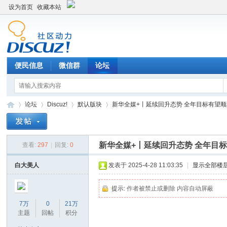
设为首页
收藏本站
便民信息
微信群
论坛
论坛
Discuz!
默认版块
新华全媒+丨延续回升态势 全年目标有望顺利
新华全媒+丨延续回升态势 全年目
查看:
297
|
回复:
0
Di
»
›
›
›
白大美人
发表于 2025-4-28 11:03:35
|
显示全部楼
提示:
作者被禁止或删除 内容自动屏蔽
7万
0
21万
主题
回帖
积分