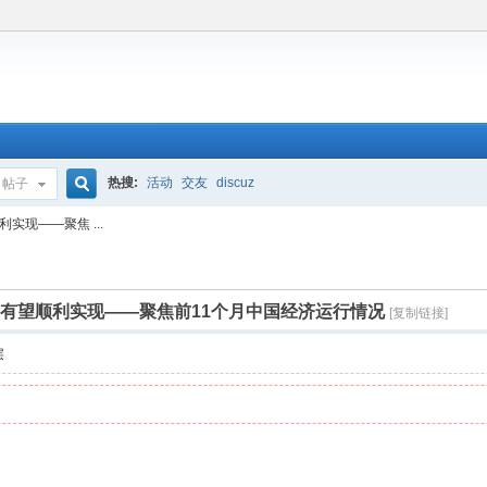
热搜:
活动
交友
discuz
帖子
搜
实现——聚焦 ...
索
标有望顺利实现——聚焦前11个月中国经济运行情况
[复制链接]
层