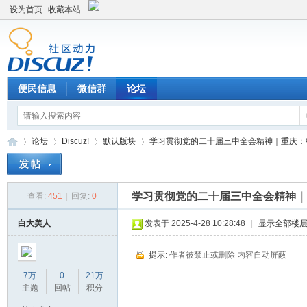
设为首页
收藏本站
便民信息
微信群
论坛
论坛
Discuz!
默认版块
学习贯彻党的二十届三中全会精神｜重庆：中新
学习贯彻党的二十届三中全会精神｜
查看:
451
|
回复:
0
Di
»
›
›
›
白大美人
发表于 2025-4-28 10:28:48
|
显示全部楼
提示:
作者被禁止或删除 内容自动屏蔽
7万
0
21万
主题
回帖
积分