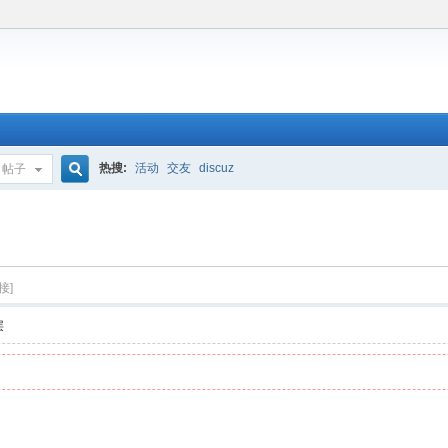
热搜:
活动
交友
discuz
帖子
搜
索
接]
层