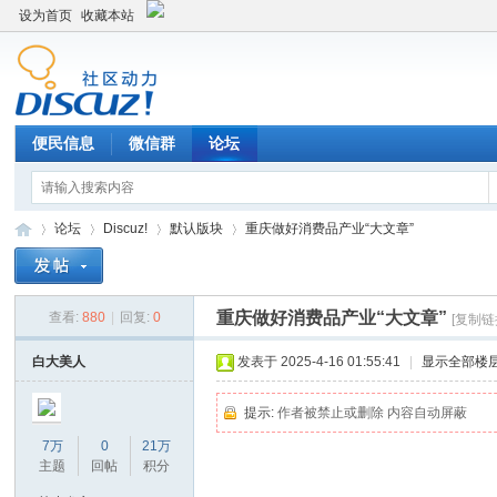
设为首页
收藏本站
便民信息
微信群
论坛
论坛
Discuz!
默认版块
重庆做好消费品产业“大文章”
重庆做好消费品产业“大文章”
查看:
880
|
回复:
0
[复制链
Di
»
›
›
›
白大美人
发表于 2025-4-16 01:55:41
|
显示全部楼
提示:
作者被禁止或删除 内容自动屏蔽
7万
0
21万
主题
回帖
积分