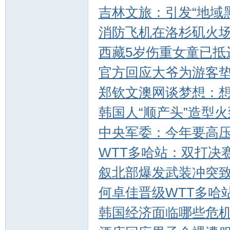
吉林文旅：引发“地域
消防飞机在洛杉矶火
西藏5岁伤重女童已抵
官方回应大爷为游客
郑钦文澳网谈梦想：
韩国人“顺产头”造型
中央军委：今年要高
WTT多哈站：双打决
叙北部爆发武装冲突致
何卓佳晋级WTT多哈
韩国经济面临哪些危