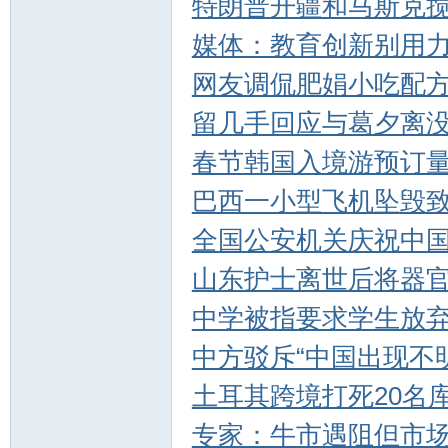
特朗普开疆和马斯克
媒体：教育创新别用
网友调侃肥娟小吃配
留几手回应与葛夕离
春节韩国入境游预订量
巴西一小型飞机坠毁致
全国公安机关庆祝中
山东护士离世后将器
中学被指要求学生放弃
中方驳斥“中国出现不
土耳其跨境打死20名
专家：牛市遇阻但市