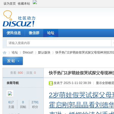
设为首页
收藏本站
便民信息
微信群
论坛
论坛
Discuz!
默认版块
快手热门2岁萌娃假哭试探父母现神演技2025年0
快手热门2岁萌娃假哭试探父母现神演技20
查看:
800
|
回复:
0
Di
»
›
›
›
奈斯导航
发表于 2025-1-11 02:38:39
|
显示全部楼
2岁萌娃假哭试探父母
617
0
2791
霍启刚郭晶晶看刘德
主题
回帖
积分