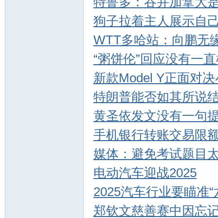
特鲁多：吞并加拿大
狗子拉着主人展示自
WTT多哈站：向鹏无
“粥饼伦”回应没有一
新款Model Y正面对决
特朗普能否如其所说
黄圣依发文没有一句
手机银行转账交易限
媒体：避免考试题目
电动汽车迎战2025
2025汽车行业要瞄准“
郑钦文慈善赛中因忘