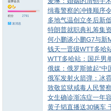
麦琳：婚姻的清创手
金牌会员
缉毒警察的冲锋顺序
sc
积分
2791
多地气温创立冬后新
发消息
特朗普就职典礼筹集
何小鹏谈小鹏G7与新Mod
钱天一晋级WTT多哈
WTT多哈站：国乒男
uz!
俄媒：俄罗斯掀起“中
俄军发射火箭弹：冰
致敬监狱戒毒人民警
女生确诊渐冻症一年
黄子韬直播送30辆车
Bo