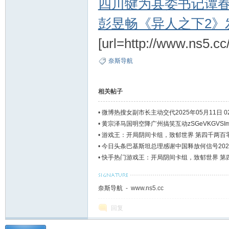
四川犍为县委书记谭
彭昱畅《异人之下2》
[url=http://www.ns5.cc/
奈斯导航
相关帖子
•
微博热搜女副市长主动交代2025年05月11日 02:
•
黄宗泽马国明空降广州搞笑互动zSGeVKGVSIm
•
游戏王：开局阴间卡组，致郁世界 第四千两百
究极龙！【求
•
今日头条巴基斯坦总理感谢中国释放何信号2025年05
•
快手热门游戏王：开局阴间卡组，致郁世界 第
康康我的究极
奈斯导航
- www.ns5.cc
回复