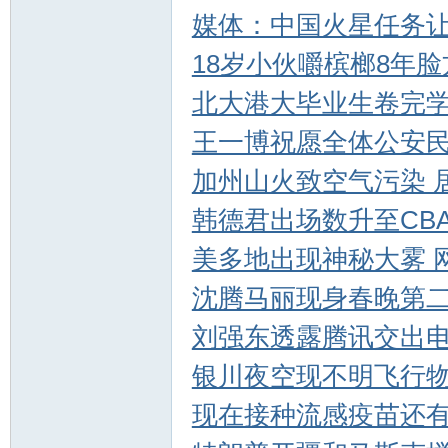
媒体：中国火星任务
18岁小伙嚼槟榔8年脸
北大港大毕业生卷完学
王一博祝愿全体公安
加州山火致空气污染 
韩德君出场数升至CB
美多地出现神秘大雾 
沈腾马丽现身春晚第
刘强东透露腾讯交出
银川夜空现不明飞行物
现在接种流感疫苗还