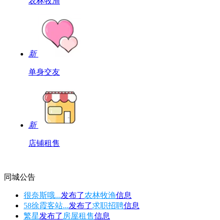
农林牧渔
新
单身交友
新
店铺租售
同城公告
很奈斯哦...
发布了
农林牧渔
信息
58徐霞客站...
发布了
求职招聘
信息
繁星
发布了
房屋租售
信息