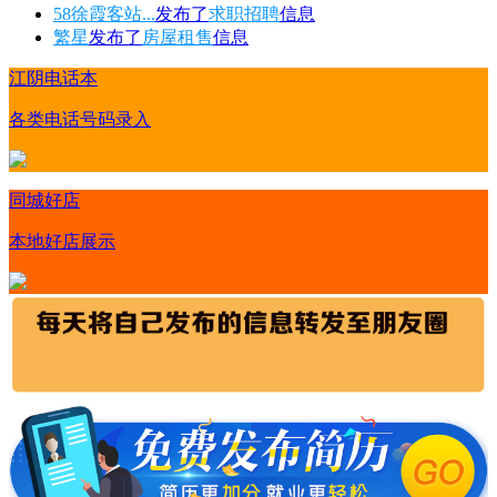
58徐霞客站...
发布了
求职招聘
信息
繁星
发布了
房屋租售
信息
江阴电话本
各类电话号码录入
同城好店
本地好店展示