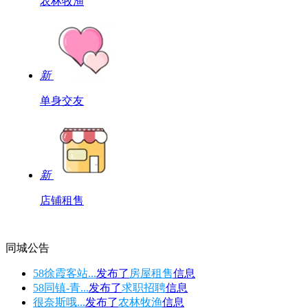
农林牧渔
新
单身交友
新
店铺租售
同城公告
58徐霞客站...
发布了
房屋租售
信息
58同镇-青...
发布了
求职招聘
信息
很奈斯哦...
发布了
农林牧渔
信息