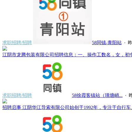
求职招聘/招聘
58同镇-青阳站
·
昨
江阴市龙腾包装有限公司招聘信息：一、操作工数名，女，初中文化，
求职招聘/招聘
58徐霞客镇站（璜塘峭...
·
昨
招聘启事 江阴华江导索有限公司始创于1992年，专注于自行车、