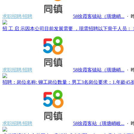
求职招聘/招聘
58徐霞客镇站（璜塘峭...
·
昨
招 工 启 示因本公司目前发展需要 ，现需招聘以下骨干人员： 1、
求职招聘/招聘
58徐霞客镇站（璜塘峭...
·
昨
招聘：岗位名称: 铆工岗位数量：男工3名岗位要求：1.年龄45岁
求职招聘/招聘
58徐霞客站（璜塘峭岐...
·
昨