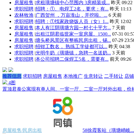
房屋租售
|
求租璜塘镇中心范围内 3房精装或...
昨天 09:22
求职招聘
|
招聘：①、电焊工2名，要求：有...
昨天 11:13
农林牧渔
|
广西贺州 ，万亩淮山，开挖啦。...
6 天前
求职招聘
|
招聘：①找家政烧饭人员（女）1...
昨天 12:02
房屋租售
|
本人有江阴璜塘方园一村七十平方...
7 天前
房屋租售
|
出租江阴君临世家一室房屋。1500...
07-31 01:5
房屋租售
|
塘头桥风景区有整栋民房出租，锡...
07-29 23:5
求职招聘
|
招钳工数名， 熟练工学徒都可以...
昨天 04:38
求职招聘
|
光明牛奶（璜塘镇，急聘一名送奶...
3 天前
求职招聘
|
本公司招聘二保焊工5名，需要有...
前天 09:26
推荐信息
求职招聘
房屋租售
本地推广
生意转让
二手转让
店铺
4图
置顶
君泰公寓现有单人间、一室一厅、二室一厅对外出租，价格500
房屋租售/民房出租
58徐霞客站（璜塘峭岐...