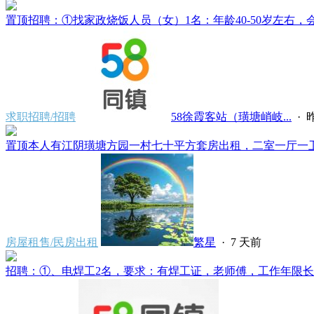
置顶
招聘：①找家政烧饭人员（女）1名：年龄40-50岁左右，会
求职招聘/招聘
58徐霞客站（璜塘峭岐...
·
昨
置顶
本人有江阴璜塘方园一村七十平方套房出租，二室一厅一卫一
房屋租售/民房出租
繁星
·
7 天前
招聘：①、电焊工2名，要求：有焊工证，老师傅，工作年限长经