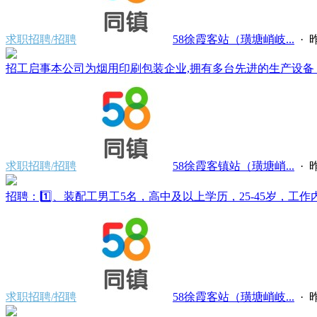
求职招聘/招聘
58徐霞客站（璜塘峭岐...
·
昨
招工启事本公司为烟用印刷包装企业,拥有多台先进的生产设备，
求职招聘/招聘
58徐霞客镇站（璜塘峭...
·
昨
招聘：1️⃣、装配工男工5名，高中及以上学历，25-45岁，工作内容
求职招聘/招聘
58徐霞客站（璜塘峭岐...
·
昨