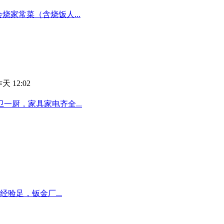
烧家常菜（含烧饭人...
天 12:02
厨，家具家电齐全...
验足，钣金厂...