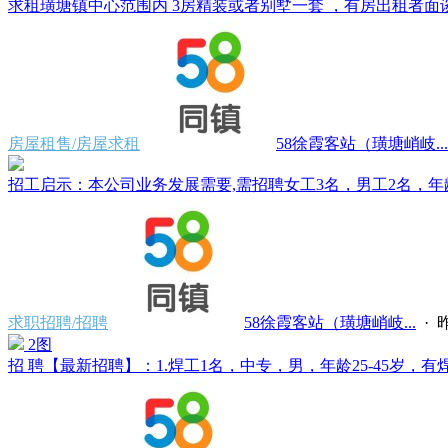
求租璜塘镇中心范围内 3房精装或者别墅一套 ，有房出租者面谈。电
房屋租售/房屋求租
58徐霞客站（璜塘峭岐...
招工启示：本公司业务发展需要,需招聘女工3名，男工2名，年龄 25
求职招聘/招聘
58徐霞客站（璜塘峭岐...
·
昨
2图
招 聘【最新招聘】：1.焊工1名，中专，男，年龄25-45岁，有焊