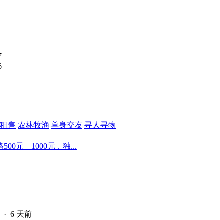
7
6
租售
农林牧渔
单身交友
寻人寻物
元—1000元，独...
·
6 天前