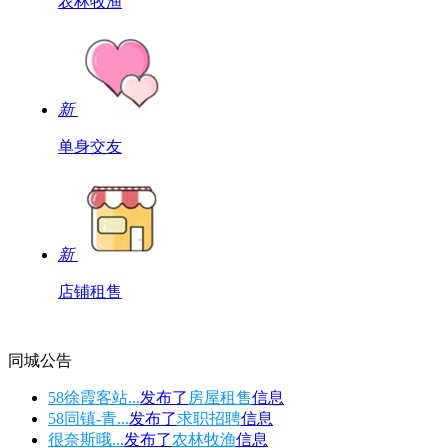
农林牧渔
新
单身交友
新
店铺租售
同城公告
58徐霞客站...
发布了
房屋租售
信息
58同镇-青...
发布了
求职招聘
信息
很奈斯哦...
发布了
农林牧渔
信息