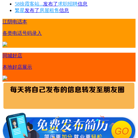
58徐霞客站...
发布了
求职招聘
信息
繁星
发布了
房屋租售
信息
江阴电话本
各类电话号码录入
同城好店
本地好店展示