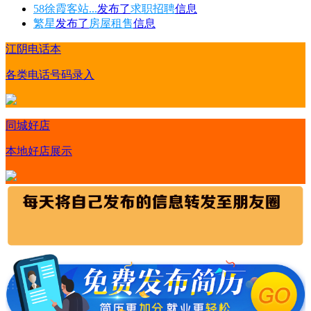
58徐霞客站...
发布了
求职招聘
信息
繁星
发布了
房屋租售
信息
江阴电话本
各类电话号码录入
同城好店
本地好店展示