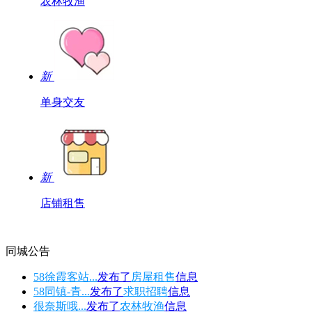
农林牧渔
新
单身交友
新
店铺租售
同城公告
58徐霞客站...
发布了
房屋租售
信息
58同镇-青...
发布了
求职招聘
信息
很奈斯哦...
发布了
农林牧渔
信息