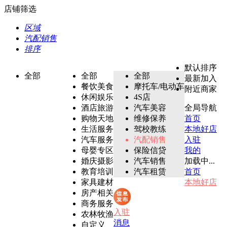
店铺筛选
区域
汽配销售
排序
默认排序
全部
全部
全部
最新加入
餐饮美食
摩托车/电动车
附近商家
休闲娱乐
4S店
酒店旅游
汽车美容
全局导航
购物天地
维修保养
首页
生活服务
驾校教练
本地好店
汽车服务
汽配销售
入驻
母婴专区
保险信贷
我的
婚庆摄影
汽车销售
加载中...
教育培训
汽车租赁
首页
家具建材
本地好店
房产相关
商务服务
入驻
农林牧渔
消息
自定义