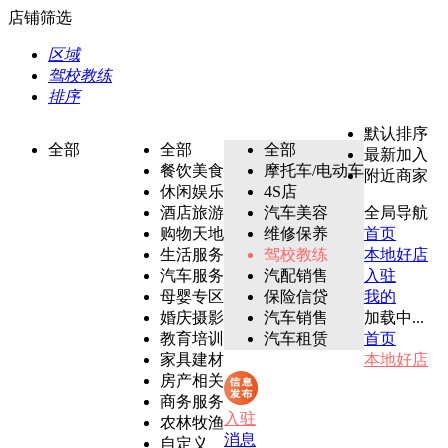
店铺筛选
区域
驾校教练
排序
默认排序
全部
全部
全部
最新加入
餐饮美食
摩托车/电动车
附近商家
休闲娱乐
4S店
酒店旅游
汽车美容
全局导航
购物天地
维修保养
首页
生活服务
驾校教练
本地好店
汽车服务
汽配销售
入驻
母婴专区
保险信贷
我的
婚庆摄影
汽车销售
加载中...
教育培训
汽车租赁
首页
家具建材
本地好店
房产相关
商务服务
入驻
农林牧渔
消息
自定义