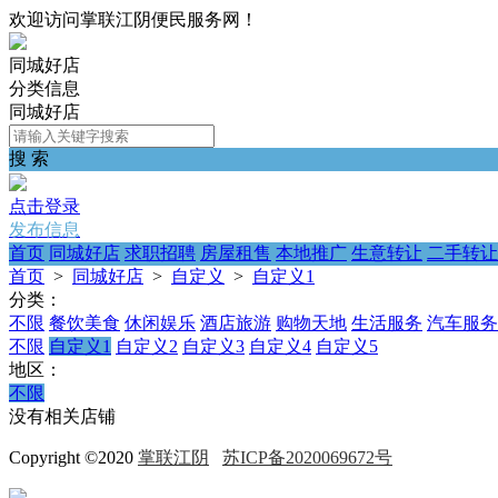
欢迎访问掌联江阴便民服务网！
同城好店
分类信息
同城好店
搜 索
点击登录
发布信息
首页
同城好店
求职招聘
房屋租售
本地推广
生意转让
二手转让
首页
>
同城好店
>
自定义
>
自定义1
分类：
不限
餐饮美食
休闲娱乐
酒店旅游
购物天地
生活服务
汽车服务
不限
自定义1
自定义2
自定义3
自定义4
自定义5
地区：
不限
没有相关店铺
Copyright ©2020
掌联江阴
苏ICP备2020069672号