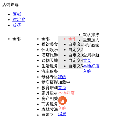
店铺筛选
区域
自定义
排序
默认排序
全部
全部
全部
最新加入
餐饮美食
自定义1
附近商家
休闲娱乐
自定义2
酒店旅游
自定义3
全局导航
购物天地
自定义4
首页
生活服务
自定义5
本地好店
汽车服务
入驻
母婴专区
我的
婚庆摄影
加载中...
教育培训
首页
家具建材
本地好店
房产相关
商务服务
入驻
农林牧渔
消息
自定义