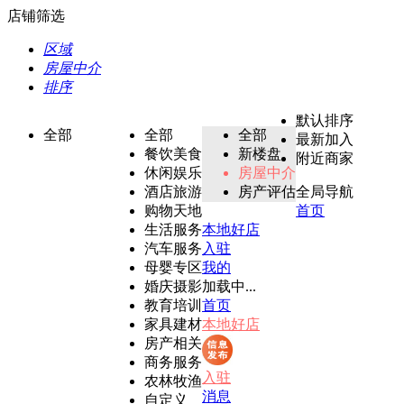
店铺筛选
区域
房屋中介
排序
默认排序
全部
全部
全部
最新加入
餐饮美食
新楼盘
附近商家
休闲娱乐
房屋中介
酒店旅游
房产评估
全局导航
购物天地
首页
生活服务
本地好店
汽车服务
入驻
母婴专区
我的
婚庆摄影
加载中...
教育培训
首页
家具建材
本地好店
房产相关
商务服务
入驻
农林牧渔
消息
自定义