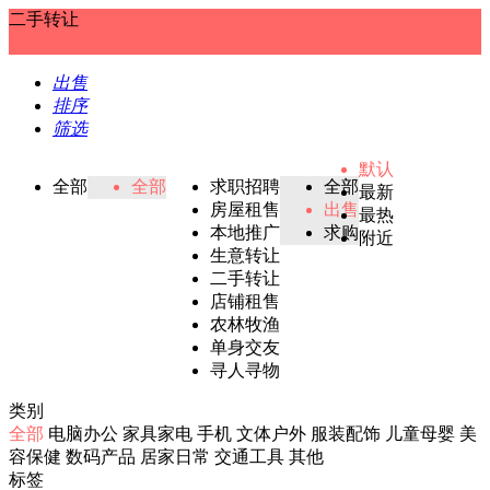
二手转让
出售
排序
筛选
默认
全部
全部
求职招聘
全部
最新
房屋租售
出售
最热
本地推广
求购
附近
生意转让
二手转让
店铺租售
农林牧渔
单身交友
寻人寻物
类别
全部
电脑办公
家具家电
手机
文体户外
服装配饰
儿童母婴
美
容保健
数码产品
居家日常
交通工具
其他
标签