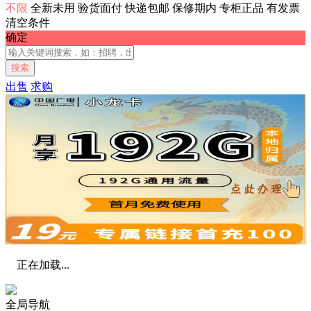
不限
全新未用
验货面付
快递包邮
保修期内
专柜正品
有发票
清空条件
确定
搜索
出售
求购
正在加载...
全局导航