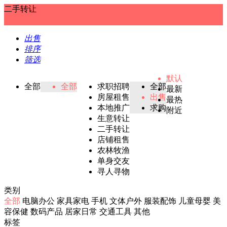
二手转让
出售
排序
筛选
默认
全部
全部
求职招聘
全部
最新
房屋租售
出售
最热
本地推广
求购
附近
生意转让
二手转让
店铺租售
农林牧渔
单身交友
寻人寻物
类别
全部
电脑办公
家具家电
手机
文体户外
服装配饰
儿童母婴
美
容保健
数码产品
居家日常
交通工具
其他
标签