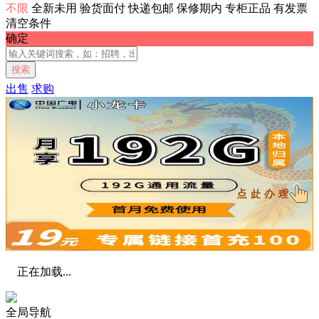
不限
全新未用
验货面付
快递包邮
保修期内
专柜正品
有发票
清空条件
确定
搜索
出售
求购
正在加载...
全局导航